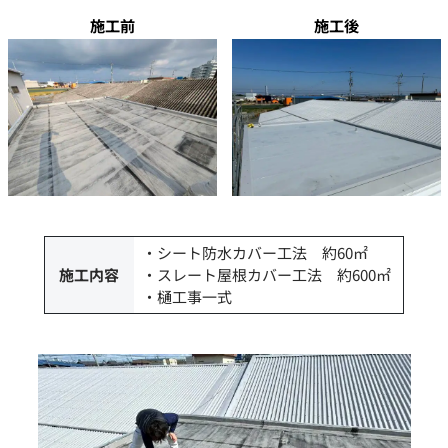
大切な建物を守るすべての企業様へ
施工前
施工後
メールでの受付
お問い合わせフォーム
24時間受付中
お電話での受付
072-442-6011
受付時間：平日 9:00～19:00
・シート防水カバー工法 約60㎡
施工内容
・スレート屋根カバー工法 約600㎡
・樋工事一式