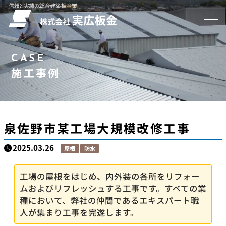
会社概要
CASE
事業紹介
施工事例
遮熱屋根
施工事例
泉佐野市某工場大規模改修工事
2025.03.26
屋根
防水
不動産部門
工場の屋根をはじめ、内外装の各所をリフォー
お問い合わせ
ムおよびリフレッシュする工事です。すべての業
種において、弊社の仲間であるエキスパート職
CONTACT
人が集まり工事を完遂します。